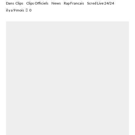
Dans
Clips
Clips Officiels
News
Rap Francais
Scred Live 24/24
il y a 9 mois
0