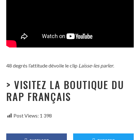
48 degrés l’attitude dévoile le clip
Laisse-les parler
.
> VISITEZ LA BOUTIQUE DU
RAP FRANÇAIS
Post Views:
1 398