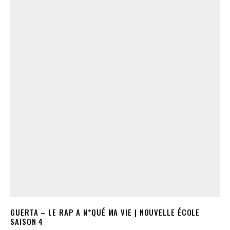
GUERTA – LE RAP A N*QUÉ MA VIE | NOUVELLE ÉCOLE
SAISON 4