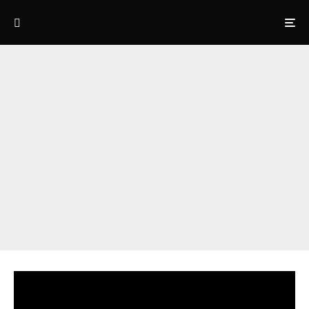
obet
starzbet
betpark
jojobet giriş
jojobet
pusulabet009
goldenbah