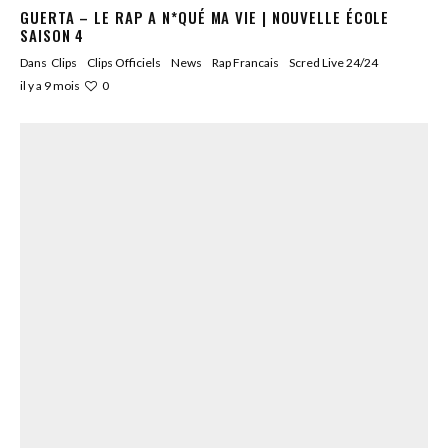
GUERTA – LE RAP A N*QUÉ MA VIE | NOUVELLE ÉCOLE
SAISON 4
Dans
Clips
Clips Officiels
News
Rap Francais
Scred Live 24/24
0
il y a 9 mois