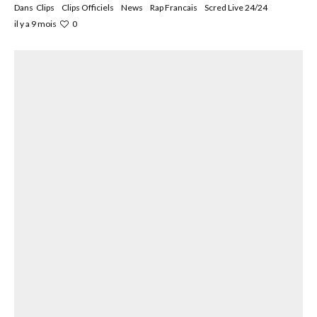
Dans
Clips
Clips Officiels
News
Rap Francais
Scred Live 24/24
0
il y a 9 mois