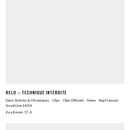
RELO – TECHNIQUE INTERDITE
Dans
Articles & Chroniques
Clips
Clips Officiels
News
Rap Francais
Scred Live 24/24
0
il y a 8 mois