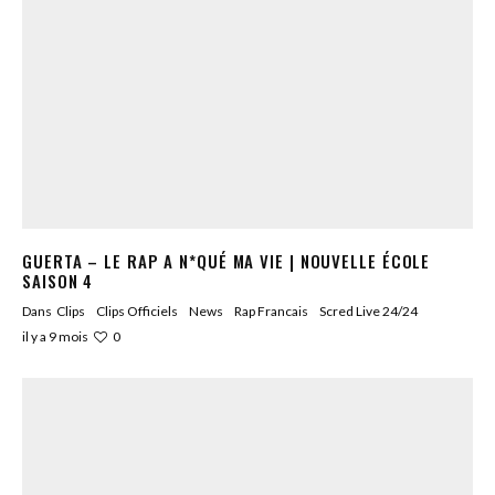
GUERTA – LE RAP A N*QUÉ MA VIE | NOUVELLE ÉCOLE
SAISON 4
Dans
Clips
Clips Officiels
News
Rap Francais
Scred Live 24/24
0
il y a 9 mois