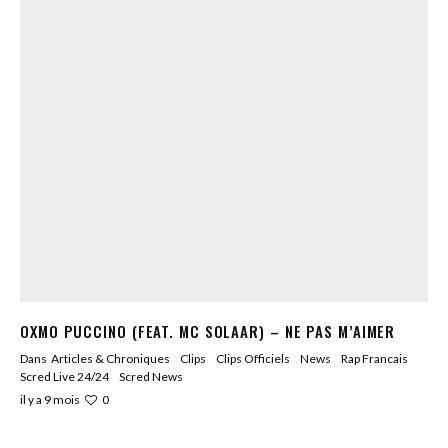
OXMO PUCCINO (FEAT. MC SOLAAR) – NE PAS M’AIMER
Dans
Articles & Chroniques
Clips
Clips Officiels
News
Rap Francais
Scred Live 24/24
Scred News
0
il y a 9 mois