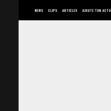
t
Jojobet
pusulabet giriş
https://milliol.com/
ligobet
starzbet
betpar
NEWS
CLIPS
ARTICLES
AJOUTE TON ACTU