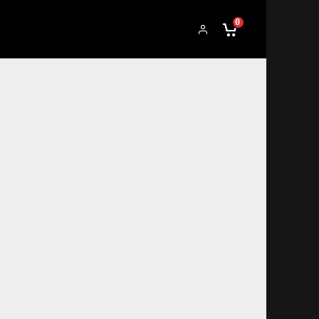
tbet
jojobet
superbetin
aaa
vdcasino
grandpashabet
casibom
jojobe
0