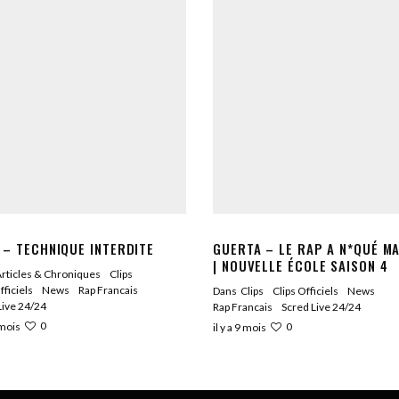
 – TECHNIQUE INTERDITE
GUERTA – LE RAP A N*QUÉ MA
| NOUVELLE ÉCOLE SAISON 4
rticles & Chroniques
Clips
fficiels
News
Rap Francais
Dans
Clips
Clips Officiels
News
Live 24/24
Rap Francais
Scred Live 24/24
0
 mois
0
il y a 9 mois