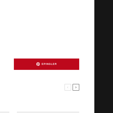
EPINGLER