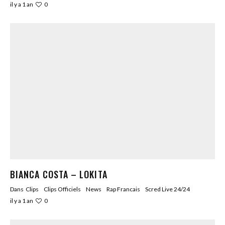
0
il y a 1 an
BIANCA COSTA – LOKITA
Dans
Clips
Clips Officiels
News
Rap Francais
Scred Live 24/24
0
il y a 1 an