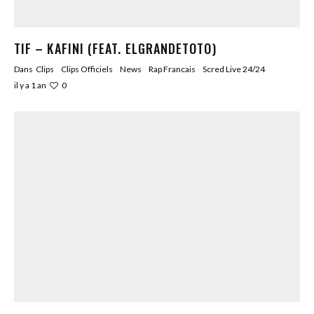
TIF – KAFINI (FEAT. ELGRANDETOTO)
Dans
Clips
Clips Officiels
News
Rap Francais
Scred Live 24/24
0
il y a 1 an