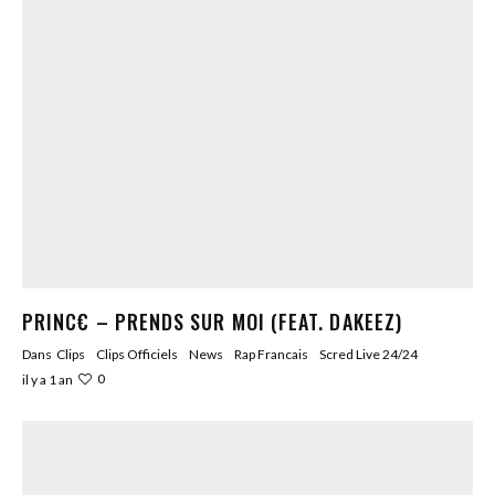
PRINC€ – PRENDS SUR MOI (FEAT. DAKEEZ)
Dans
Clips
Clips Officiels
News
Rap Francais
Scred Live 24/24
0
il y a 1 an