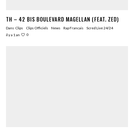
TH – 42 BIS BOULEVARD MAGELLAN (FEAT. ZED)
Dans
Clips
Clips Officiels
News
Rap Francais
Scred Live 24/24
0
il y a 1 an