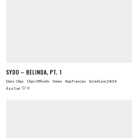
SYDO – BELINDA, PT. 1
Dans
Clips
Clips Officiels
News
Rap Francais
Scred Live 24/24
0
il y a 1 an