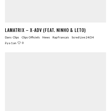
LAMATRIX – X-ADV (FEAT. NINHO & LETO)
Dans
Clips
Clips Officiels
News
Rap Francais
Scred Live 24/24
0
il y a 1 an