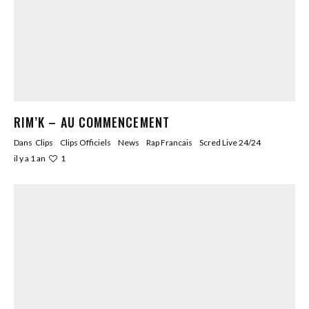
RIM’K – AU COMMENCEMENT
Dans
Clips
Clips Officiels
News
Rap Francais
Scred Live 24/24
1
il y a 1 an