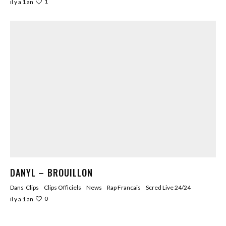
1
il y a 1 an
DANYL – BROUILLON
Dans
Clips
Clips Officiels
News
Rap Francais
Scred Live 24/24
0
il y a 1 an