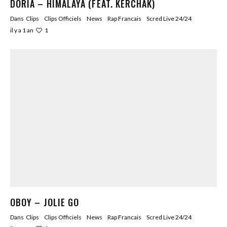
DORIA – HIMALAYA (FEAT. KERCHAK)
Dans
Clips
Clips Officiels
News
Rap Francais
Scred Live 24/24
1
il y a 1 an
OBOY – JOLIE GO
Dans
Clips
Clips Officiels
News
Rap Francais
Scred Live 24/24